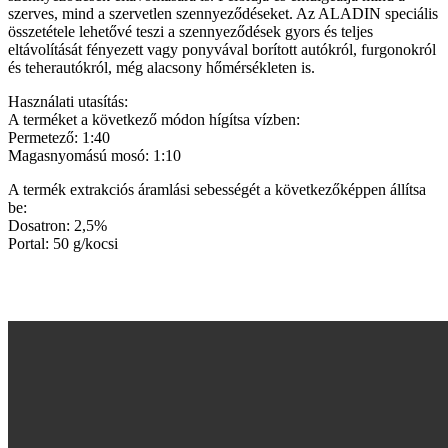
szerves, mind a szervetlen szennyeződéseket. Az ALADIN speciális
összetétele lehetővé teszi a szennyeződések gyors és teljes
eltávolítását fényezett vagy ponyvával borított autókról, furgonokról
és teherautókról, még alacsony hőmérsékleten is.
Használati utasítás:
A terméket a következő módon hígítsa vízben:
Permetező: 1:40
Magasnyomású mosó: 1:10
A termék extrakciós áramlási sebességét a következőképpen állítsa
be:
Dosatron: 2,5%
Portal: 50 g/kocsi