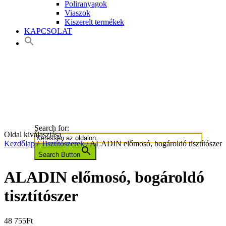
Poliranyagok
Viaszok
Kiszerelt termékek
KAPCSOLAT
Search for:
Oldal kiválasztása
Kezdőlap
/
Tisztítószerek
/ ALADIN előmosó, bogároldó tisztítószer
Search Button
ALADIN előmosó, bogároldó
tisztítószer
48 755
Ft