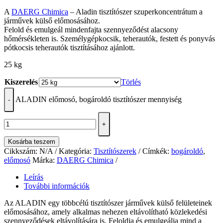
A
DAERG Chimica
– Aladin tisztítószer szuperkoncentrátum a
járművek külső előmosásához.
Felold és emulgeál mindenfajta szennyeződést alacsony
hőmérsékleten is. Személygépkocsik, teherautók, festett és ponyvás
pótkocsis teherautók tisztításához ajánlott.
25 kg
Kiszerelés
Törlés
ALADIN előmosó, bogároldó tisztítószer mennyiség
-
+
Kosárba teszem
Cikkszám:
N/A
Kategória:
Tisztítószerek
Címkék:
bogároldó
,
előmosó
Márka:
DAERG Chimica
Leírás
További információk
Az ALADIN egy többcélú tisztítószer járművek külső felületeinek
előmosásához, amely alkalmas nehezen eltávolítható közlekedési
szennyeződések eltávolítására is. Feloldja és emulgeálja mind a