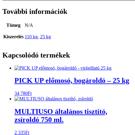
További információk
Tömeg
N/A
Kiszerelés
110 kg
,
25 kg
Kapcsolódó termékek
PICK UP előmosó, bogároldó – 25 kg
34 780
Ft
MULTIUSO általános tisztító,
zsíroldó 750 ml.
2 335
Ft