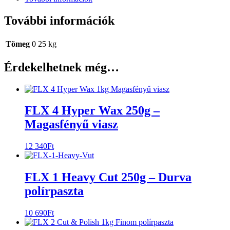
További információk
Tömeg
0 25 kg
Érdekelhetnek még…
FLX 4 Hyper Wax 250g –
Magasfényű viasz
12 340
Ft
FLX 1 Heavy Cut 250g – Durva
polírpaszta
10 690
Ft