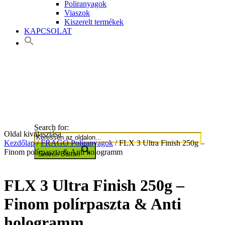
Poliranyagok
Viaszok
Kiszerelt termékek
KAPCSOLAT
Search for:
Oldal kiválasztása
Kezdőlap
/
FRAGO Políranyagok
/ FLX 3 Ultra Finish 250g –
Finom polírpaszta & Anti hologramm
Search Button
FLX 3 Ultra Finish 250g –
Finom polírpaszta & Anti
hologramm