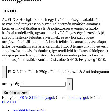
10 690
Ft
Az FLX 3 Hochglanz Polish egy kiváló minőségű, sokoldalúan
használható fényezésápoló szer. Ez a termék kiválóan alkalmas
króm és nikkel tisztítására is. A polírozószer gyengéd csiszoló
hatással rendelkezik, ugyanakkor kiváló fényességet biztosít. A jó
állapotú festékek felújításra kerülnek, és így hosszabb ideig
megőrzik ápolt állapotukat. A kezelt felületek carnauba viasz alapú,
tartós bevonattal is ellátásra kerülnek. FLX 3 termékünk így egyesíti
a polírozást, ápolást és tömítést, így rendkívül hatékony feldolgozást
és ragyogó eredményt biztosít. A szilikonmentes polírozó kiválóan
alkalmas járműfestők számára. Csiszolóerő 4/10. Fényesség 10/10.
FLX 3 Ultra Finish 250g - Finom polírpaszta & Anti hologramm
-
mennyiség
+
Kosárba teszem
Kategória:
FRAGO Políranyagok
Címke:
Políranyagok
Márka:
FRAGO
További információk