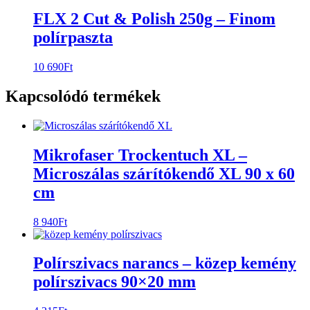
FLX 2 Cut & Polish 250g – Finom
polírpaszta
10 690
Ft
Kapcsolódó termékek
Mikrofaser Trockentuch XL –
Microszálas szárítókendő XL 90 x 60
cm
8 940
Ft
Polírszivacs narancs – közep kemény
polírszivacs 90×20 mm