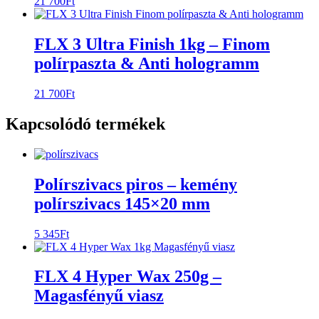
21 700
Ft
FLX 3 Ultra Finish 1kg – Finom
polírpaszta & Anti hologramm
21 700
Ft
Kapcsolódó termékek
Polírszivacs piros – kemény
polírszivacs 145×20 mm
5 345
Ft
FLX 4 Hyper Wax 250g –
Magasfényű viasz