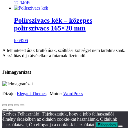
12 340
Ft
Polírszivacs kék – közepes
polírszivacs 165×20 mm
6 695
Ft
A feltüntetett árak bruttó árak, szállítási költséget nem tartalmaznak.
A szállítás díja átvételkor a futárnak fizetendő.
Jelmagyarázat
Dizájn:
Elegant Themes
| Motor:
WordPress
Kedves Felhasználó! Tájékoztatjuk, hogy a jobb felhasználói
élmény érdekében az oldalon cookie-kat használunk. Oldalunk
használatával, Ön elfogadja a cookie-k használatát.
Elfogadom