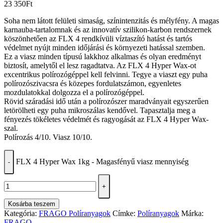
23 350
Ft
Soha nem látott felületi simaság, színintenzitás és mélyfény. A magas
karnauba-tartalomnak és az innovatív szilikon-karbon rendszernek
köszönhetően az FLX 4 rendkívüli víztaszító hatást és tartós
védelmet nyújt minden időjárási és környezeti hatással szemben.
Ez a viasz minden típusú lakkhoz alkalmas és olyan eredményt
biztosít, amelytől el lesz ragadtatva. Az FLX 4 Hyper Wax-ot
excentrikus polírozógéppel kell felvinni. Tegye a viaszt egy puha
polírozószivacsra és közepes fordulatszámon, egyenletes
mozdulatokkal dolgozza el a polírozógéppel.
Rövid száradási idő után a polírozószer maradványait egyszerűen
letörölheti egy puha mikroszálas kendővel. Tapasztalja meg a
fényezés tökéletes védelmét és ragyogását az FLX 4 Hyper Wax-
szal.
Polírozás 4/10. Viasz 10/10.
FLX 4 Hyper Wax 1kg - Magasfényű viasz mennyiség
-
+
Kosárba teszem
Kategória:
FRAGO Políranyagok
Címke:
Políranyagok
Márka:
FRAGO