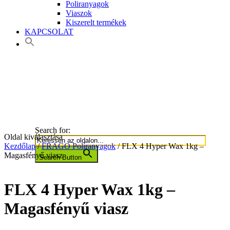
Poliranyagok
Viaszok
Kiszerelt termékek
KAPCSOLAT
Search for:
Oldal kiválasztása
Kezdőlap
/
FRAGO Políranyagok
/ FLX 4 Hyper Wax 1kg –
Magasfényű viasz
Search Button
FLX 4 Hyper Wax 1kg –
Magasfényű viasz