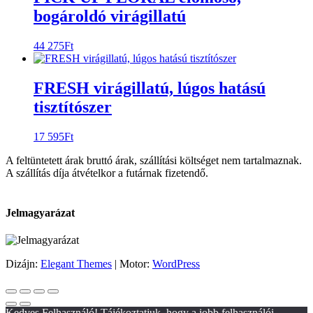
bogároldó virágillatú
44 275
Ft
FRESH virágillatú, lúgos hatású
tisztítószer
17 595
Ft
A feltüntetett árak bruttó árak, szállítási költséget nem tartalmaznak.
A szállítás díja átvételkor a futárnak fizetendő.
Jelmagyarázat
Dizájn:
Elegant Themes
| Motor:
WordPress
Kedves Felhasználó! Tájékoztatjuk, hogy a jobb felhasználói