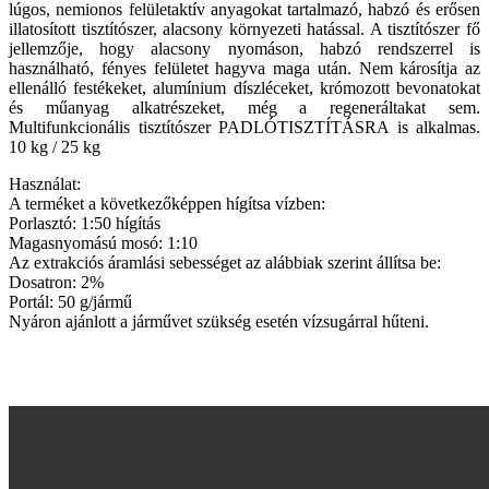
lúgos, nemionos felületaktív anyagokat tartalmazó, habzó és erősen
illatosított tisztítószer, alacsony környezeti hatással. A tisztítószer fő
jellemzője, hogy alacsony nyomáson, habzó rendszerrel is
használható, fényes felületet hagyva maga után. Nem károsítja az
ellenálló festékeket, alumínium díszléceket, krómozott bevonatokat
és műanyag alkatrészeket, még a regeneráltakat sem.
Multifunkcionális tisztítószer PADLÓTISZTÍTÁSRA is alkalmas.
10 kg / 25 kg
Használat:
A terméket a következőképpen hígítsa vízben:
Porlasztó: 1:50 hígítás
Magasnyomású mosó: 1:10
Az extrakciós áramlási sebességet az alábbiak szerint állítsa be:
Dosatron: 2%
Portál: 50 g/jármű
Nyáron ajánlott a járművet szükség esetén vízsugárral hűteni.