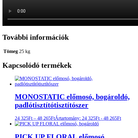
További információk
Tömeg
25 kg
Kapcsolódó termékek
MONOSTATIC előmosó, bogároldó,
padlótisztítótisztítószer
24 325
Ft
–
48 265
Ft
Ártartomány: 24 325Ft - 48 265Ft
PICK UP FLORAL előmosó,