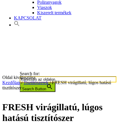
Poliranyagok
Viaszok
Kiszerelt termékek
KAPCSOLAT
Search for:
Oldal kiválasztása
Kezdőlap
/
Tisztítószerek
/ FRESH virágillatú, lúgos hatású
tisztítószer
Search Button
FRESH virágillatú, lúgos
hatású tisztítószer