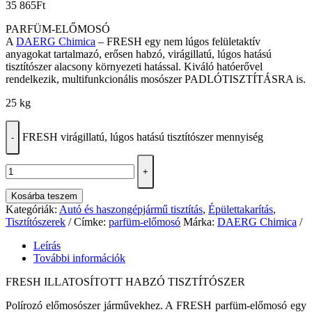
35 865
Ft
PARFÜM-ELŐMOSÓ
A
DAERG Chimica
– FRESH egy nem lúgos felületaktív
anyagokat tartalmazó, erősen habzó, virágillatú, lúgos hatású
tisztítószer alacsony környezeti hatással. Kiváló hatóerővel
rendelkezik, multifunkcionális mosószer PADLÓTISZTÍTÁSRA is.
25 kg
FRESH virágillatú, lúgos hatású tisztítószer mennyiség
-
+
Kosárba teszem
Kategóriák:
Autó és haszongépjármű tisztítás
,
Épülettakarítás
,
Tisztítószerek
Címke:
parfüm-előmosó
Márka:
DAERG Chimica
Leírás
További információk
FRESH ILLATOSÍTOTT HABZÓ TISZTÍTÓSZER
Polírozó előmosószer járművekhez. A FRESH parfüm-előmosó egy