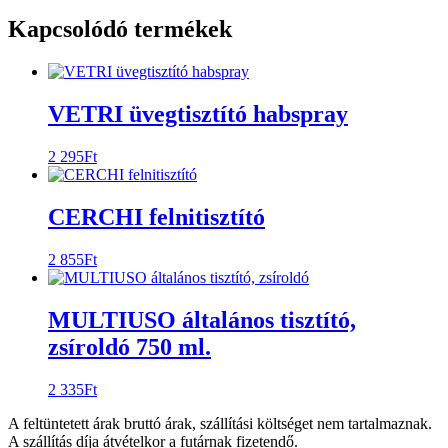
Kapcsolódó termékek
VETRI üvegtisztító habspray
2 295
Ft
CERCHI felnitisztító
2 855
Ft
MULTIUSO általános tisztító,
zsíroldó 750 ml.
2 335
Ft
A feltüntetett árak bruttó árak, szállítási költséget nem tartalmaznak.
A szállítás díja átvételkor a futárnak fizetendő.