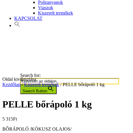
Poliranyagok
Viaszok
Kiszerelt termékek
KAPCSOLAT
Search for:
Oldal kiválasztása
Kezdőlap
/
Kiszerelt termékek
/ PELLE bőrápoló 1 kg
Search Button
PELLE bőrápoló 1 kg
5 315
Ft
BŐRÁPOLÓ /KÓKUSZ OLAJOS/