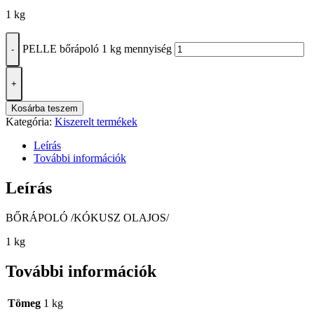
1 kg
PELLE bőrápoló 1 kg mennyiség
-
+
Kosárba teszem
Kategória:
Kiszerelt termékek
Leírás
További információk
Leírás
BŐRÁPOLÓ /KÓKUSZ OLAJOS/
1 kg
További információk
Tömeg
1 kg