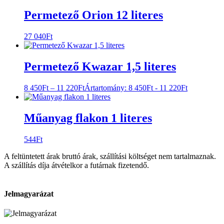
Permetező Orion 12 literes
27 040
Ft
Permetező Kwazar 1,5 literes
8 450
Ft
–
11 220
Ft
Ártartomány: 8 450Ft - 11 220Ft
Műanyag flakon 1 literes
544
Ft
A feltüntetett árak bruttó árak, szállítási költséget nem tartalmaznak.
A szállítás díja átvételkor a futárnak fizetendő.
Jelmagyarázat