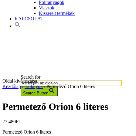
Poliranyagok
Viaszok
Kiszerelt termékek
KAPCSOLAT
Search for:
Oldal kiválasztása
Kezdőlap
/
Tartályok
/ Permetező Orion 6 literes
Search Button
Permetező Orion 6 literes
27 480
Ft
Permetező Orion 6 literes