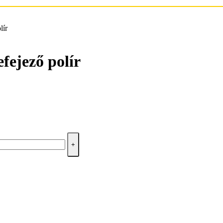
ír
jező polír
+