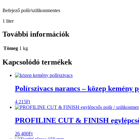
Befejező polír/szilikonmentes
1 liter
További információk
Tömeg
1 kg
Kapcsolódó termékek
Polírszivacs narancs – közep kemény 
4 215
Ft
PROFILINE CUT & FINISH egylépcsős
26 400
Ft