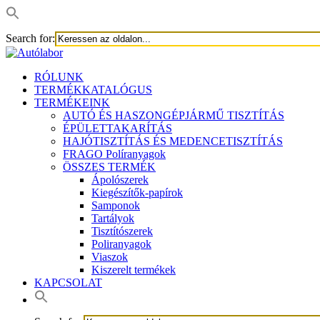
Search for:
RÓLUNK
TERMÉKKATALÓGUS
TERMÉKEINK
AUTÓ ÉS HASZONGÉPJÁRMŰ TISZTÍTÁS
ÉPÜLETTAKARÍTÁS
HAJÓTISZTÍTÁS ÉS MEDENCETISZTÍTÁS
FRAGO Políranyagok
ÖSSZES TERMÉK
Ápolószerek
Kiegészítők-papírok
Samponok
Tartályok
Tisztítószerek
Poliranyagok
Viaszok
Kiszerelt termékek
KAPCSOLAT