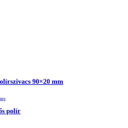
polírszivacs 90×20 mm
 polír