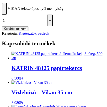
VIKAN teleszkópos nyél mennyiség
-
+
Kosárba teszem
Kategória:
Kiegészítők-papírok
Kapcsolódó termékek
KATRIN 48125 papírtekercs
6 500
Ft
Vízlehúzó – Vikan 35 cm
8 080
Ft