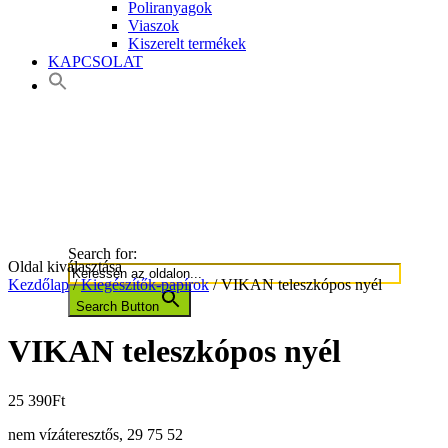
Poliranyagok
Viaszok
Kiszerelt termékek
KAPCSOLAT
Search for:
Oldal kiválasztása
Kezdőlap
/
Kiegészítők-papírok
/ VIKAN teleszkópos nyél
Search Button
VIKAN teleszkópos nyél
25 390
Ft
nem vízáteresztős, 29 75 52