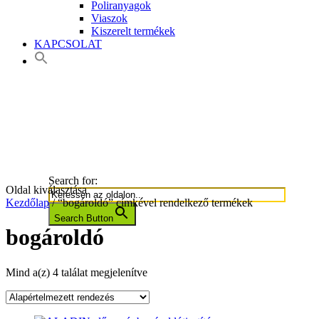
Poliranyagok
Viaszok
Kiszerelt termékek
KAPCSOLAT
Search for:
Oldal kiválasztása
Kezdőlap
/ “bogároldó” címkével rendelkező termékek
Search Button
bogároldó
Mind a(z) 4 találat megjelenítve