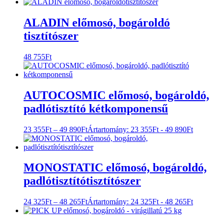
ALADIN előmosó, bogároldó
tisztítószer
48 755
Ft
AUTOCOSMIC előmosó, bogároldó,
padlótisztító kétkomponensű
23 355
Ft
–
49 890
Ft
Ártartomány: 23 355Ft - 49 890Ft
MONOSTATIC előmosó, bogároldó,
padlótisztítótisztítószer
24 325
Ft
–
48 265
Ft
Ártartomány: 24 325Ft - 48 265Ft