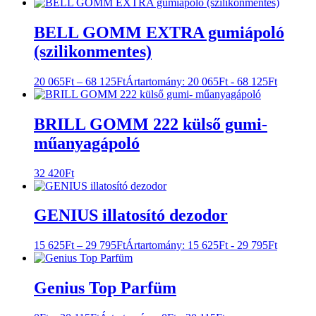
BELL GOMM EXTRA gumiápoló
(szilikonmentes)
20 065
Ft
–
68 125
Ft
Ártartomány: 20 065Ft - 68 125Ft
BRILL GOMM 222 külső gumi-
műanyagápoló
32 420
Ft
GENIUS illatosító dezodor
15 625
Ft
–
29 795
Ft
Ártartomány: 15 625Ft - 29 795Ft
Genius Top Parfüm