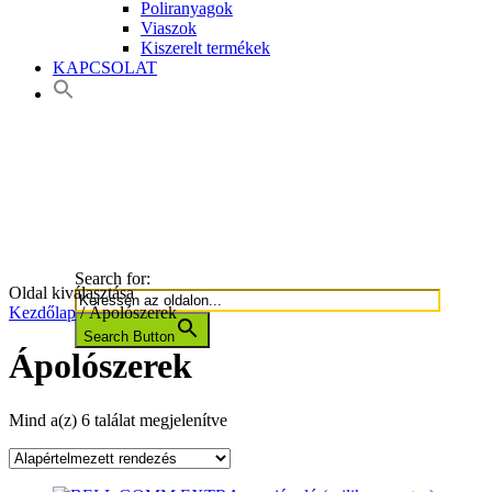
Poliranyagok
Viaszok
Kiszerelt termékek
KAPCSOLAT
Search for:
Oldal kiválasztása
Kezdőlap
/ Ápolószerek
Search Button
Ápolószerek
Mind a(z) 6 találat megjelenítve