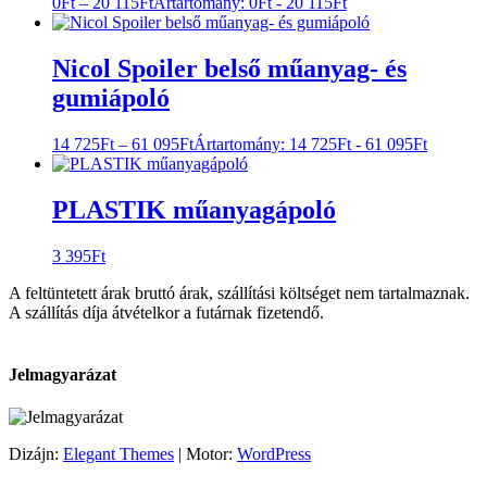
0
Ft
–
20 115
Ft
Ártartomány: 0Ft - 20 115Ft
Nicol Spoiler belső műanyag- és
gumiápoló
14 725
Ft
–
61 095
Ft
Ártartomány: 14 725Ft - 61 095Ft
PLASTIK műanyagápoló
3 395
Ft
A feltüntetett árak bruttó árak, szállítási költséget nem tartalmaznak.
A szállítás díja átvételkor a futárnak fizetendő.
Jelmagyarázat
Dizájn:
Elegant Themes
| Motor:
WordPress